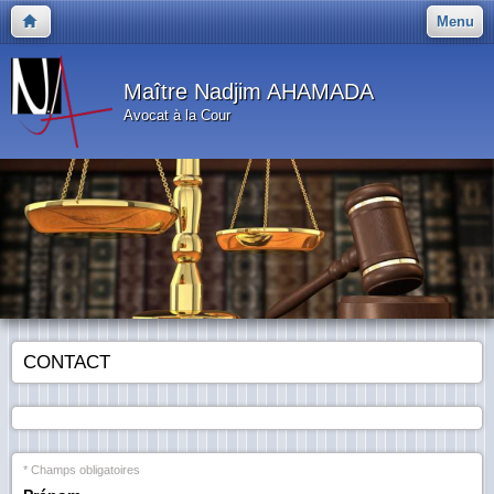
Menu
Maître Nadjim AHAMADA
Avocat à la Cour
CONTACT
* Champs obligatoires